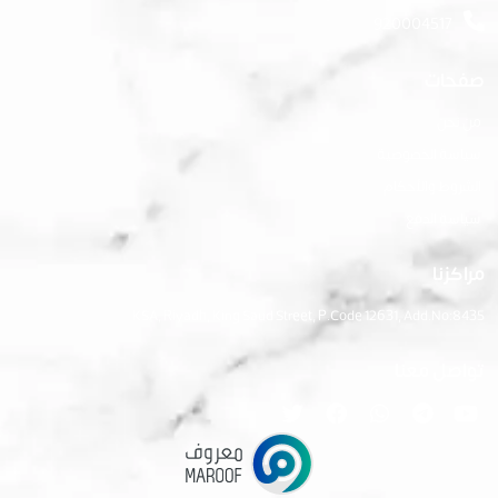
920004517
صفحات
من نحن
سياسة الخصوصية
الشروط والأحكام
سياسة الدفع
مراكزنا
KSA, Riyadh, King Saud Street, P.Code 12631, Add.No:8435
تواصل معنا