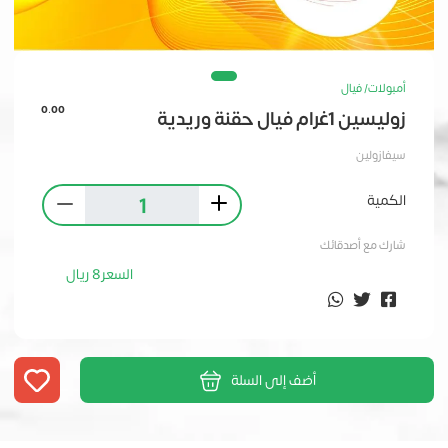
أمبولات/ فيال
0.00
زوليسين 1غرام فيال حقنة وريدية
سيفازولين
الكمية
شارك مع أصدقائك
السعر
8
ريال
أضف إلى السلة