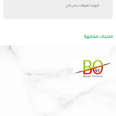
لايوجد تعليقات حتى الان
منتجات مشابهة
920004517
صفحات
من نحن
سياسة الخصوصية