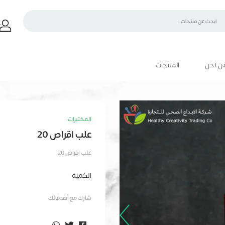
ن نحن
المنتجات
المختبرات
علب اقراص 20
علب اقراص 20
الكمية
شارك مع أصدقائك